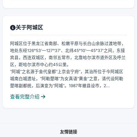
关于阿城区
阿城区位于黑龙江省南部、松嫩平原与长白山余脉过渡地带，
地处东经126°53′—127°37′、北纬45°10′—45°37′之间，东接
宾县，西连双城区，南邻五常市，北靠哈尔滨市道外区及呼兰
区，距哈尔滨市中心约45公里。
“阿城”之名源于金代皇都“上京会宁府”，其治所位于今阿城区
城南白城遗址，“阿勒楚喀”为女真语“黄金”之意，清代设阿勒
楚喀副都统，后演变为“阿城”。1987年撤县设市，2...
查看完整介绍
友情链接