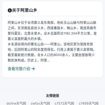
关于阿里山乡
阿里山乡位于台湾嘉义县东南部，地处玉山山脉与阿里山山脉
之间，东邻南投县信义乡，西接番路乡、梅山乡，南连高雄市
那玛夏区，北靠水里乡。全乡总面积达1182.354平方公里，是
嘉义县面积最大的乡镇。
乡名源自境内的著名山岳——阿里山，该地区原为邹族世居
地，后因阿里山的知名度而得名。行政上隶属于嘉义县管辖。
截至最新统计数据，全乡人口约6000余人，主要由邹族等少
数民族构成。历史上，阿里...
查看完整介绍
友情链接
dchrw天气网
cwfzx天气网
c7572天气网
c7499天气网