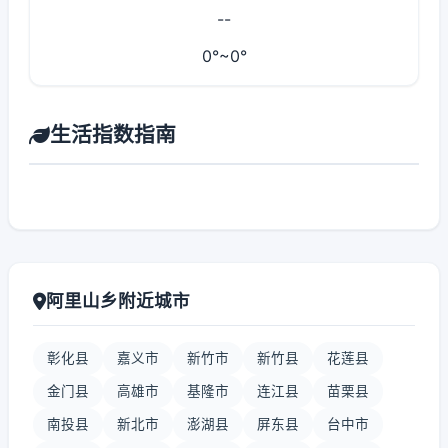
--
0°~0°
生活指数指南
阿里山乡附近城市
彰化县
嘉义市
新竹市
新竹县
花莲县
金门县
高雄市
基隆市
连江县
苗栗县
南投县
新北市
澎湖县
屏东县
台中市