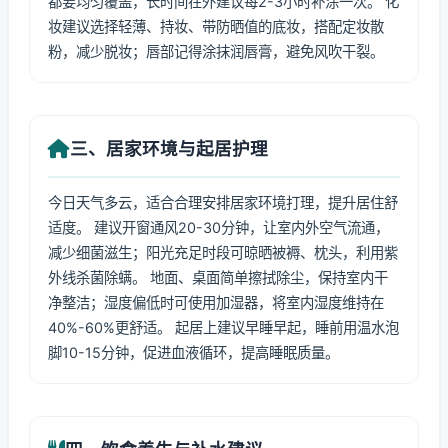
都要均匀覆盖，长时间在外建议每2-3小时补涂一次。 化
妆建议选择轻薄、持妆、带防晒值的底妆，搭配定妆散
粉，减少脱妆；唇部记得涂抹润唇膏，避免风吹干裂。
三、居家环境与起居护理
今日天气多云，适合合理安排居家环境打理，提升居住舒
适度。 建议开窗通风20-30分钟，让室内外空气流通，
减少细菌滋生；阳光充足时段可晾晒被褥、枕头，利用紫
外线杀菌除螨。 地面、桌面简单擦拭除尘，保持室内干
净整洁；湿度偏低时可使用加湿器，将室内湿度维持在
40%-60%更舒适。 起居上建议早睡早起，睡前用温水泡
脚10-15分钟，促进血液循环，提高睡眠质量。