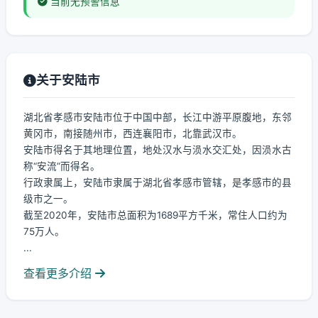
当前无预警信息
关于安陆市
湖北省孝感市安陆市位于中国中部，长江中游平原腹地，东邻
黄冈市，南接随州市，西连襄阳市，北靠武汉市。
安陆市得名于其地理位置，地处汉水与涢水交汇处，因涢水古
称“安流”而得名。
行政隶属上，安陆市隶属于湖北省孝感市管辖，是孝感市的县
级市之一。
截至2020年，安陆市总面积为1689平方千米，常住人口约为
75万人。
...
查看更多介绍