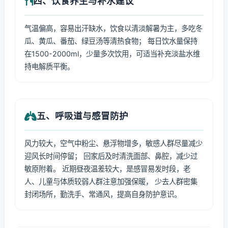
四、饮食养生与补水建议
气温偏高，容易出汗缺水，饮食以清淡解暑为主，多吃冬
瓜、黄瓜、番茄、绿豆汤等清热食物； 每日饮水量保持
在1500-2000ml，少量多次饮用，可适当补充淡盐水维
持电解质平衡。
五、呼吸道与感冒防护
风力较大，空气中粉尘、悬浮物增多，敏感人群尽量减少
迎风长时间停留； 回家后及时清洗面部、鼻腔，减少过
敏原附着。 近期昼夜温差较大，是感冒易发时段，老
人、儿童与体质较弱人群注意加强保暖， 少去人群密集
封闭场所，勤洗手、常通风，提高自身防护意识。