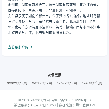
郴州市是湖南省辖地级市，位于湖南省东南部，东邻江西省，
西接衡阳市，南连永州市，北靠株洲市和湘潭市。
安仁县隶属于湖南省郴州市，位于湖南省东南部，地处湘粤赣
三省交界处，东与广东省韶关市新丰县、乳源瑶族自治县相
邻，南与广东省清远市清新区、英德市接壤，西与永州市江华
瑶族自治县相连，北与衡阳市衡阳县毗邻。
...
查看更多介绍
友情链接
dchrw天气网
cwfzx天气网
c7572天气网
c7499天气网
© 2026 qtdzz天气网.
鄂ICP备2025102297号-3
数据更新：08月07日 13:50 | 数据来源：腾讯官网API