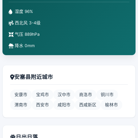
湿度 96%
西北风 3-4级
气压 889hPa
降水 0mm
安塞县附近城市
安康市
宝鸡市
汉中市
商洛市
铜川市
渭南市
西安市
咸阳市
西咸新区
榆林市
日出日落