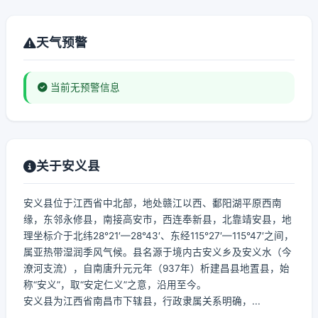
天气预警
当前无预警信息
关于安义县
安义县位于江西省中北部，地处赣江以西、鄱阳湖平原西南
缘，东邻永修县，南接高安市，西连奉新县，北靠靖安县，地
理坐标介于北纬28°21′—28°43′、东经115°27′—115°47′之间，
属亚热带湿润季风气候。县名源于境内古安义乡及安义水（今
潦河支流），自南唐升元元年（937年）析建昌县地置县，始
称“安义”，取“安定仁义”之意，沿用至今。
安义县为江西省南昌市下辖县，行政隶属关系明确，...