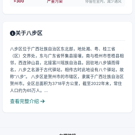
>300
严重污染
停留在室内，减少通风
关于八步区
八步区位于广西壮族自治区东北部，地处湘、粤、桂三省
（区）交界处，东与广东省怀集县接壤，南与梧州市苍梧县相
邻，西连钟山县，北接富川瑶族自治县。因驻地八步镇而得
名，八步之名源于古代驿站，相传古时此地设有八个驿站，故
称“八步”。 八步区是贺州市的市辖区，隶属于广西壮族自治区
贺州市。全区总面积为3718平方公里，截至2022年末，常住
人口约为65万人。...
查看完整介绍