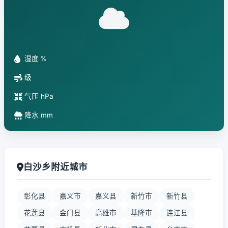
湿度 %
级
气压 hPa
降水 mm
白沙乡附近城市
彰化县
嘉义市
嘉义县
新竹市
新竹县
花莲县
金门县
高雄市
基隆市
连江县