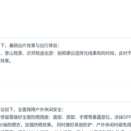
如下，兼顾出片效果与出行体验：
照、登山观景、近郊短途出游：拍照建议选择光线柔和的时段，此时
好效果。
建议如下，全面保障户外休闲安全：
停留需做好全面防晒措施：面部、颈部、手臂等暴露部位，涂抹SPF
着长袖防晒衣，加强防晒效果。 同时做好其他防护：户外休闲时避免