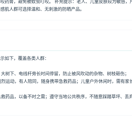
咬药膏，避免被蚊虫叮咬。 补充提示：老人、儿童皮肤较为敏感，
敏感肌人群可选择温和、无刺激的防晒产品。
提示如下，覆盖各类人群：
牌、大树下、电线杆旁长时间停留，防止被风吹动的杂物、树枝砸伤；
免剧烈运动，有人陪同，随身携带急救药品；儿童户外休闲时，需有家
、急救药品，以备不时之需；遵守当地公共秩序，不随意踩踏草坪、丢