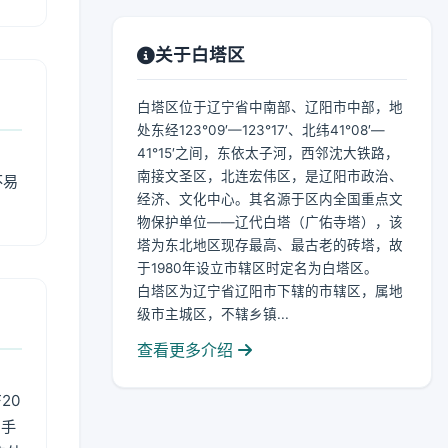
关于白塔区
白塔区位于辽宁省中南部、辽阳市中部，地
处东经123°09′—123°17′、北纬41°08′—
41°15′之间，东依太子河，西邻沈大铁路，
南接文圣区，北连宏伟区，是辽阳市政治、
不易
经济、文化中心。其名源于区内全国重点文
物保护单位——辽代白塔（广佑寺塔），该
塔为东北地区现存最高、最古老的砖塔，故
于1980年设立市辖区时定名为白塔区。
白塔区为辽宁省辽阳市下辖的市辖区，属地
级市主城区，不辖乡镇...
查看更多介绍
20
用手