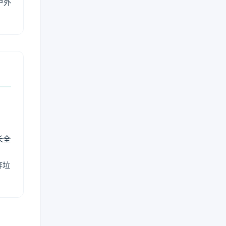
户外
长全
弃垃