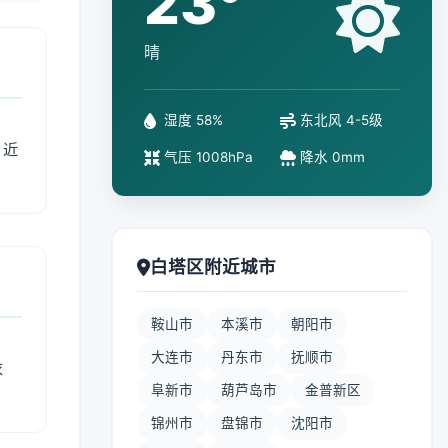
23°
晴
湿度 58%
东北风 4-5级
、近
气压 1008hPa
降水 0mm
白塔区附近城市
鞍山市
本溪市
朝阳市
大连市
丹东市
抚顺市
衣
阜新市
葫芦岛市
金普新区
锦州市
盘锦市
沈阳市