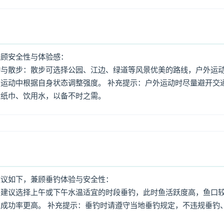
兼顾安全性与体验感：
动与散步：散步可选择公园、江边、绿道等风景优美的路线，户外运
运动中根据自身状态调整强度。 补充提示：户外运动时尽量避开交
量纸巾、饮用水，以备不时之需。
建议如下，兼顾垂钓体验与安全性：
：建议选择上午或下午水温适宜的时段垂钓，此时鱼活跃度高，鱼口
成功率更高。 补充提示：垂钓时请遵守当地垂钓规定，不违规垂钓