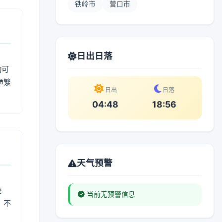
铁岭市
营口市
日出日落
动可
通繁
日出
日落
04:48
18:56
天气预警
较
当前无预警信息
、不