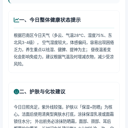
一、今日整体健康状态提示
根据巴南区今日天气（多云、气温28℃、湿度75%、东
北风3-4级）， 空气湿度较大，体感偏闷，容易出现困倦
乏力，养生重点以祛湿、健脾、提神为主； 昼夜温差变
化会影响免疫力，建议根据气温及时增减衣物，减少受凉
风险。
二、护肤与化妆建议
今日日照充足，紫外线较强，护肤以「保湿+防晒」为核
心。洁面后使用清爽型爽肤水打底，涂抹保湿乳液或面霜
锁住水分； 外出前务必涂抹防晒霜，面部、颈部、耳后