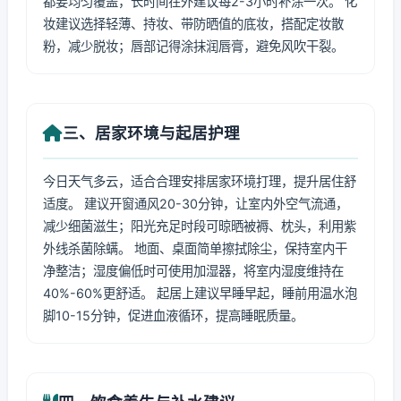
都要均匀覆盖，长时间在外建议每2-3小时补涂一次。 化
妆建议选择轻薄、持妆、带防晒值的底妆，搭配定妆散
粉，减少脱妆；唇部记得涂抹润唇膏，避免风吹干裂。
三、居家环境与起居护理
今日天气多云，适合合理安排居家环境打理，提升居住舒
适度。 建议开窗通风20-30分钟，让室内外空气流通，
减少细菌滋生；阳光充足时段可晾晒被褥、枕头，利用紫
外线杀菌除螨。 地面、桌面简单擦拭除尘，保持室内干
净整洁；湿度偏低时可使用加湿器，将室内湿度维持在
40%-60%更舒适。 起居上建议早睡早起，睡前用温水泡
脚10-15分钟，促进血液循环，提高睡眠质量。