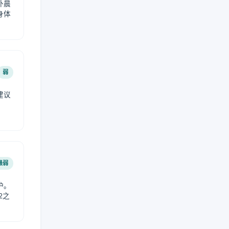
外晨
身体
弱
建议
。
最弱
护。
2之