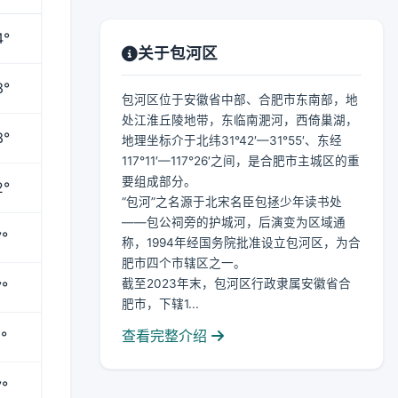
4°
关于包河区
3°
包河区位于安徽省中部、合肥市东南部，地
处江淮丘陵地带，东临南淝河，西倚巢湖，
3°
地理坐标介于北纬31°42′—31°55′、东经
117°11′—117°26′之间，是合肥市主城区的重
要组成部分。
2°
“包河”之名源于北宋名臣包拯少年读书处
——包公祠旁的护城河，后演变为区域通
°
称，1994年经国务院批准设立包河区，为合
肥市四个市辖区之一。
截至2023年末，包河区行政隶属安徽省合
°
肥市，下辖1...
查看完整介绍
°
°