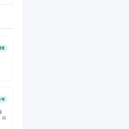
适宜
少发
较
，以