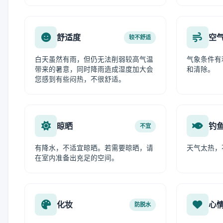
舒适度
空
较不舒适
白天虽然有雨，但仍无法削弱较高气温
气象条件有
带来的暑意，同时降雨造成湿度加大会
和清除。
您感到有些闷热，不很舒适。
晾晒
钓
不宜
有降水，不适宜晾晒。若需要晾晒，请
天气太热，
在室内准备出充足的空间。
化妆
心
防脱水