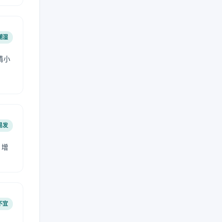
潮湿
请小
易发
，增
不宜