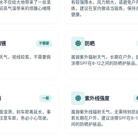
水不仅给大地带来了一丝清
有较强降水，风力稍大，请避免户
较高气温带来的烦躁心绪降
练，建议在室内做适当锻炼，保持
健康。
阳镜
防晒
不需要
天气，视线较差，不需要佩
属弱紫外辐射天气，长期在户外，
涂擦SPF在8-12之间的防晒护肤品
通
紫外线强度
一般
面湿滑，刹车距离延长，事
属弱紫外线辐射天气，无需特别防
注意车距，务必小心驾驶。
若长期在户外，建议涂擦SPF在8-1
间的防晒护肤品。