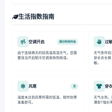
生活指数指南
空调开启
过
部分时间开启
由于连续两天的较高温高湿天气，您需
天气条件较
要适当开启制冷空调来除热除湿。
穿长衣长裤
敏。
风寒
穿
无
温度未达到风寒所需的低温，稍作防寒
天气炎热，
准备即可。
薄型T恤衫