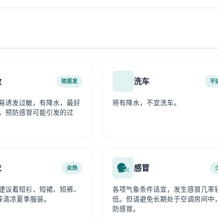
敏
洗车
较易发
不
易诱发过敏，有降水，最好
将有降水，不宜洗车。
，预防感冒可能引发的过
衣
感冒
炎热
建议着短衫、短裙、短裤、
各项气象条件适宜，发生感冒几率
等清凉夏季服装。
低。但请避免长期处于空调房间中
防感冒。