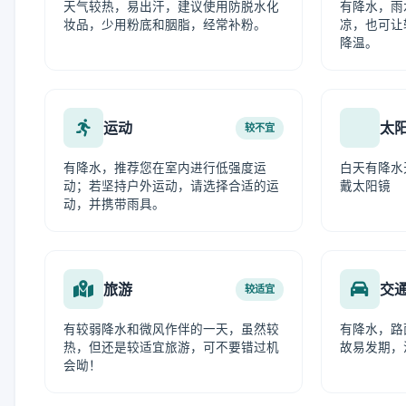
天气较热，易出汗，建议使用防脱水化
有降水，雨
妆品，少用粉底和胭脂，经常补粉。
凉，也可让
降温。
运动
太
较不宜
有降水，推荐您在室内进行低强度运
白天有降水
动；若坚持户外运动，请选择合适的运
戴太阳镜
动，并携带雨具。
旅游
交
较适宜
有较弱降水和微风作伴的一天，虽然较
有降水，路
热，但还是较适宜旅游，可不要错过机
故易发期，
会呦！