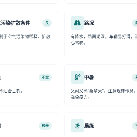
气污染扩散条件
路况
良
利于空气污染物稀释、扩散
有降水，路面潮湿，车辆易打滑，
心驾驶。
鱼
中暑
不宜
不适合垂钓。
又闷又蒸“桑拿天”，注意规律作息
强免疫力。
情
晨练
较差