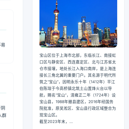
不易
宝山区位于上海市北部，东临长江、南接虹
口区与静安区、西连嘉定区、北与江苏省太
仓市接壤，地处长江入海口南岸，是上海连
接长三角北翼的重要门户。其名源于明代所
筑之“宝山”，因明永乐十年（1412年）平江
伯陈瑄于今高桥镇北筑土山置烽火台以导
航，赐名“宝山”，清雍正二年（1724年）设
宝山县，1988年撤县建区，2016年经国务
于阴
院批准，原吴淞区、宝山县行政区域整合为
人群
现宝山区。
截至2023年末，...