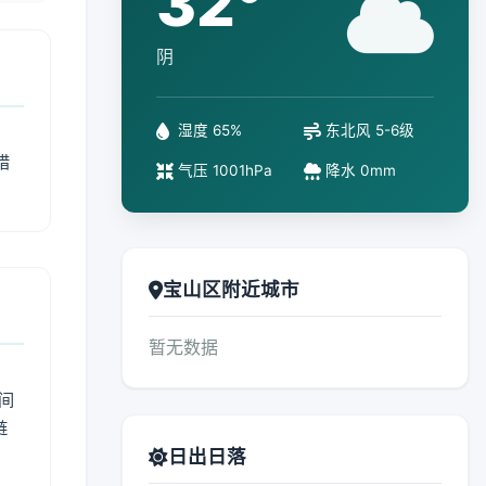
32°
阴
湿度 65%
东北风 5-6级
措
气压 1001hPa
降水 0mm
宝山区附近城市
暂无数据
间
链
日出日落