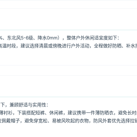
%、东北风5-6级、降水0mm），整体户外休闲适宜度如下：
:00高温时段，建议选择清晨或傍晚进行户外活动，全程做好防晒、补水
如下，兼顾舒适与实用性：
薄衬衫，下装搭配短裤、休闲裤，建议携带一件薄防晒衣，避免长时
议佩戴帽子，避免穿宽松、易被风吹起的衣物，防风外套优先选择拉