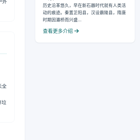
户外
历史沿革悠久，早在新石器时代就有人类活
动的痕迹。秦置芷阳县，汉设霸陵县，隋唐
时期因灞桥而兴盛...
查看更多介绍
长全
弃垃