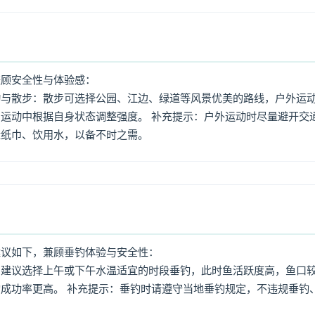
兼顾安全性与体验感：
动与散步：散步可选择公园、江边、绿道等风景优美的路线，户外运
运动中根据自身状态调整强度。 补充提示：户外运动时尽量避开交
量纸巾、饮用水，以备不时之需。
建议如下，兼顾垂钓体验与安全性：
：建议选择上午或下午水温适宜的时段垂钓，此时鱼活跃度高，鱼口
成功率更高。 补充提示：垂钓时请遵守当地垂钓规定，不违规垂钓