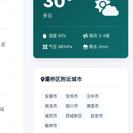
30°
多云
湿度 65%
南风 3-4级
、近
气压 961hPa
降水 0mm
灞桥区附近城市
安康市
宝鸡市
汉中市
商洛市
铜川市
渭南市
间
咸阳市
西咸新区
延安市
榆林市