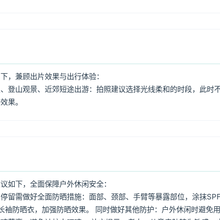
如下，兼顾出片效果与出行体验：
照、登山观景、近郊短途出游：拍照建议选择光线柔和的时段，此时
好效果。
建议如下，全面保障户外休闲安全：
停留需做好全面防晒措施：面部、颈部、手臂等暴露部位，涂抹SPF
着长袖防晒衣，加强防晒效果。 同时做好其他防护：户外休闲时避免