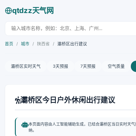
qtdzz天气网
首页
/
城市
/
陕西省
/
灞桥区出行建议
灞桥区实时天气
3天预报
7天预报
空气质量
灞桥区今日户外休闲出行建议
本页面内容由人工智能辅助生成，已结合灞桥区当日实时天气
纳。