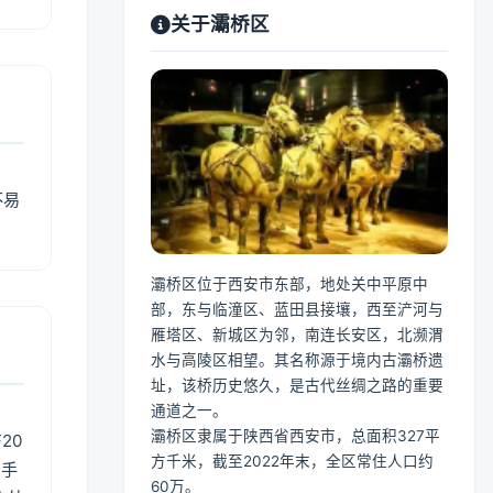
关于灞桥区
不易
灞桥区位于西安市东部，地处关中平原中
部，东与临潼区、蓝田县接壤，西至浐河与
雁塔区、新城区为邻，南连长安区，北濒渭
水与高陵区相望。其名称源于境内古灞桥遗
址，该桥历史悠久，是古代丝绸之路的重要
通道之一。
灞桥区隶属于陕西省西安市，总面积327平
20
方千米，截至2022年末，全区常住人口约
用手
60万。