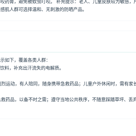
咬药膏，避免被蚊虫叮咬。 补充提示：老人、儿童皮肤较为敏感，
敏感肌人群可选择温和、无刺激的防晒产品。
提示如下，覆盖各类人群：
动饮料，补充出汗流失的电解质。
免剧烈运动，有人陪同，随身携带急救药品；儿童户外休闲时，需有家
、急救药品，以备不时之需；遵守当地公共秩序，不随意踩踏草坪、丢