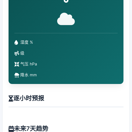
°
湿度 %
级
气压 hPa
降水 mm
逐小时预报
未来7天趋势